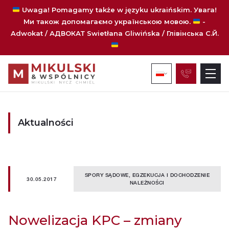
Uwaga! Pomagamy także w języku ukraińskim. Увага!
Ми також допомагаємо українською мовою.
-
Adwokat / АДВОКАТ
Swietłana Gliwińska / Глівінська С.Й.
Aktualności
SPORY SĄDOWE, EGZEKUCJA I DOCHODZENIE
30.05.2017
NALEŻNOŚCI
Nowelizacja KPC – zmiany