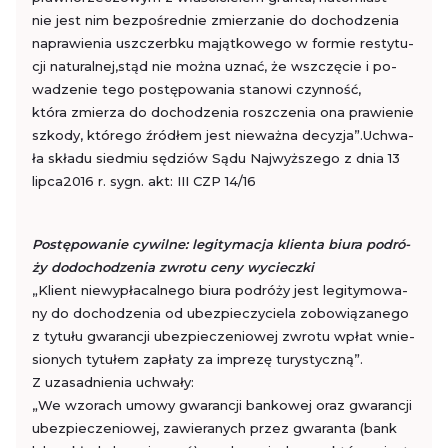
nie jest nim bez­po­śred­nie zmie­rza­nie do do­cho­dze­nia
na­pra­wie­nia uszczerb­ku ma­jąt­ko­we­go w for­mie re­sty­tu­
cji na­tu­ral­nej,stąd nie można uznać, że wsz­czę­cie i po­
wa­dze­nie tego po­stę­po­wa­nia sta­no­wi czyn­ność,
która zmie­rza do do­cho­dze­nia rosz­cze­nia ona pra­wie­nie
szko­dy, któ­re­go źró­dłem jest nie­waż­na de­cy­zja”.Uchwa­
ła skła­du sied­miu sę­dziów Sądu Naj­wyż­sze­go z dnia 13
lip­ca­2016 r. sygn. akt: III CZP 14/16
Po­stę­po­wa­nie cy­wil­ne: le­gi­ty­ma­cja klien­ta biura po­dró­
ży do
do­cho­dze­nia zwro­tu ceny wy­ciecz­ki
„Klient nie­wy­pła­cal­ne­go biura po­dró­ży jest le­gi­ty­mo­wa­
ny do do­cho­dze­nia od ubez­pie­czy­cie­la zo­bo­wią­za­ne­go
z ty­tu­łu gwa­ran­cji ubez­pie­cze­nio­wej zwro­tu wpłat wnie­
sio­nych ty­tu­łem za­pła­ty za im­pre­zę tu­ry­stycz­ną”.
Z uza­sad­nie­nia uchwa­ły:
„We wzo­rach umowy gwa­ran­cji ban­ko­wej oraz gwa­ran­cji
ubez­pie­cze­nio­wej, za­wie­ra­nych przez gwa­ran­ta (bank