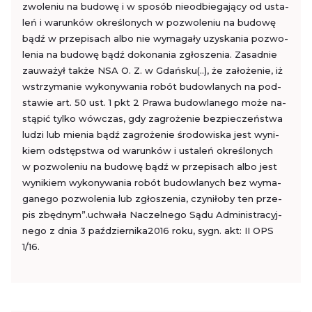
zwo­le­niu na bu­do­wę i w spo­sób nie­odbie­ga­ją­cy od usta­
leń i wa­run­ków okre­ślo­nych w po­zwo­le­niu na bu­do­wę
bądź w prze­pi­sach albo nie wy­ma­ga­ły uzy­ska­nia po­zwo­
le­nia na bu­do­wę bądź do­ko­na­nia zgło­sze­nia. Za­sad­nie
za­uwa­żył także NSA O. Z. w Gdań­sku(..), że za­ło­że­nie, iż
wstrzy­ma­nie wy­ko­ny­wa­nia robót bu­dow­la­nych na pod­
sta­wie art. 50 ust. 1 pkt 2 Prawa bu­dow­la­ne­go może na­
stą­pić tylko wów­czas, gdy za­gro­że­nie bez­pie­czeń­stwa
ludzi lub mie­nia bądź za­gro­że­nie śro­do­wi­ska jest wy­ni­
kiem od­stęp­stwa od wa­run­ków i usta­leń okre­ślo­nych
w po­zwo­le­niu na bu­do­wę bądź w prze­pi­sach albo jest
wy­ni­kiem wy­ko­ny­wa­nia robót bu­dow­la­nych bez wy­ma­
ga­ne­go po­zwo­le­nia lub zgło­sze­nia, czy­ni­ło­by ten prze­
pis zbęd­nym”.uchwa­ła Na­czel­ne­go Sądu Ad­mi­ni­stra­cyj­
ne­go z dnia 3 paź­dzier­ni­ka­2016 roku, sygn. akt: II OPS
1/16.