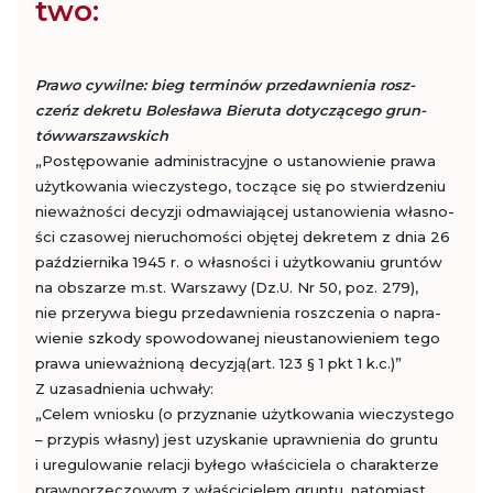
two:
Prawo cy­wil­ne: bieg ter­mi­nów przedaw­nie­nia rosz­
czeń
z de­kre­tu Bo­le­sła­wa Bie­ru­ta do­ty­czą­ce­go grun­
tów
war­szaw­skich
„Po­stę­po­wa­nie ad­mi­ni­stra­cyj­ne o usta­no­wie­nie prawa
użyt­ko­wa­nia wie­czy­ste­go, to­czą­ce się po stwier­dze­niu
nie­waż­no­ści de­cy­zji od­ma­wia­ją­cej usta­no­wie­nia wła­sno­
ści cza­so­wej nie­ru­cho­mo­ści ob­ję­tej de­kre­tem z dnia 26
paź­dzier­ni­ka 1945 r. o wła­sno­ści i użyt­ko­wa­niu grun­tów
na ob­sza­rze m.​st. War­sza­wy (Dz.U. Nr 50, poz. 279),
nie prze­ry­wa biegu przedaw­nie­nia rosz­cze­nia o na­pra­
wie­nie szko­dy spo­wo­do­wa­nej nie­usta­no­wie­niem tego
prawa unie­waż­nio­ną de­cy­zją(art. 123 § 1 pkt 1 k.c.)”
Z uza­sad­nie­nia uchwa­ły:
„Celem wnio­sku (o przy­zna­nie użyt­ko­wa­nia wie­czy­ste­go
– przy­pis wła­sny) jest uzy­ska­nie upraw­nie­nia do grun­tu
i ure­gu­lo­wa­nie re­la­cji by­łe­go wła­ści­cie­la o cha­rak­te­rze
praw­no­rze­czo­wym z wła­ści­cie­lem grun­tu, na­to­miast