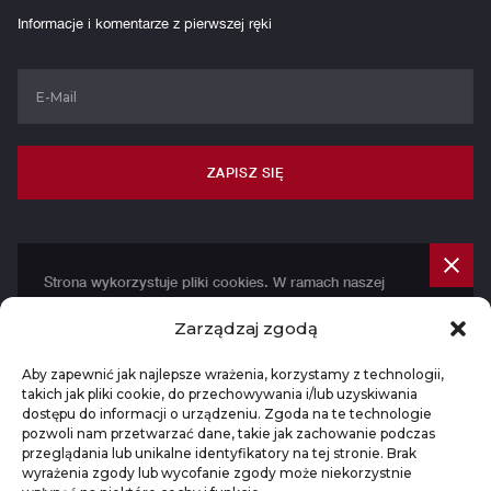
Informacje i komentarze z pierwszej ręki
ZAPISZ SIĘ
Strona wykorzystuje pliki cookies. W ramach naszej
witryny stosujemy pliki cookies w celu świadczenia
Zarządzaj zgodą
Państwu usług na najwyższym poziomie, w tym
w sposób dostosowany do indywidualnych potrzeb.
Aby zapewnić jak najlepsze wrażenia, korzystamy z technologii,
Korzystanie z witryny bez zmiany ustawień
takich jak pliki cookie, do przechowywania i/lub uzyskiwania
dotyczących cookies oznacza, że będą one
dostępu do informacji o urządzeniu. Zgoda na te technologie
zamieszczane w Państwa urządzeniu końcowym.
pozwoli nam przetwarzać dane, takie jak zachowanie podczas
przeglądania lub unikalne identyfikatory na tej stronie. Brak
Możecie Państwo dokonać w każdym czasie zmiany
wyrażenia zgody lub wycofanie zgody może niekorzystnie
ustawień dotyczących cookies. Więcej szczegółów w