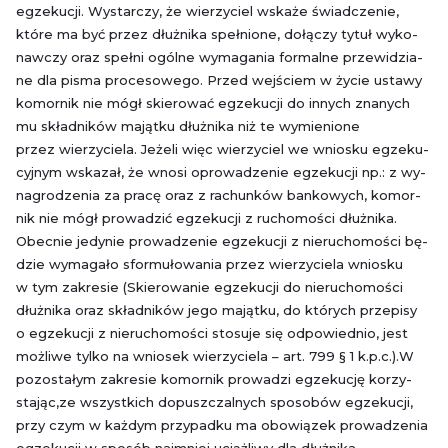
eg­ze­ku­cji. Wy­star­czy, że wie­rzy­ciel wska­że świad­cze­nie,
które ma być przez dłuż­ni­ka speł­nio­ne, do­łą­czy tytuł wy­ko­
naw­czy oraz speł­ni ogól­ne wy­ma­ga­nia for­mal­ne prze­wi­dzia­
ne dla pisma pro­ce­so­we­go. Przed wej­ściem w życie usta­wy
ko­mor­nik nie mógł skie­ro­wać eg­ze­ku­cji do in­nych zna­nych
mu skład­ni­ków ma­jąt­ku dłuż­ni­ka niż te wy­mie­nio­ne
przez wie­rzy­cie­la. Je­że­li więc wie­rzy­ciel we wnio­sku eg­ze­ku­
cyj­nym wska­zał, że wnosi opro­wa­dze­nie eg­ze­ku­cji np.: z wy­
na­gro­dze­nia za pracę oraz z ra­chun­ków ban­ko­wych, ko­mor­
nik nie mógł pro­wa­dzić eg­ze­ku­cji z ru­cho­mo­ści dłuż­ni­ka.
Obec­nie je­dy­nie pro­wa­dze­nie eg­ze­ku­cji z nie­ru­cho­mo­ści bę­
dzie wy­ma­ga­ło sfor­mu­ło­wa­nia przez wie­rzy­cie­la wnio­sku
w tym za­kre­sie (Skie­ro­wa­nie eg­ze­ku­cji do nie­ru­cho­mo­ści
dłuż­ni­ka oraz skład­ni­ków jego ma­jąt­ku, do któ­rych prze­pi­sy
o eg­ze­ku­cji z nie­ru­cho­mo­ści sto­su­je się od­po­wied­nio, jest
moż­li­we tylko na wnio­sek wie­rzy­cie­la – art. 799 § 1 k.p.c.).W
po­zo­sta­łym za­kre­sie ko­mor­nik pro­wa­dzi eg­ze­ku­cję ko­rzy­
sta­jąc,ze wszyst­kich do­pusz­czal­nych spo­so­bów eg­ze­ku­cji,
przy czym w każ­dym przy­pad­ku ma obo­wią­zek pro­wa­dze­nia