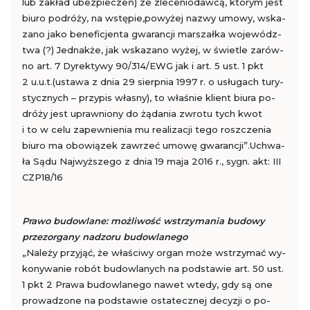
lub za­kład ubez­pie­czeń) ze zle­ce­nio­daw­cą, któ­rym jest
biuro po­dró­ży, na wstę­pie,po­wy­żej nazwy umowy, wska­
za­no jako be­ne­fi­cjen­ta gwa­ran­cji mar­szał­ka wo­je­wódz­
twa (?) Jed­nak­że, jak wska­za­no wyżej, w świe­tle za­rów­
no art. 7 Dy­rek­ty­wy 90/314/EWG jak i art. 5 ust. 1 pkt
2 u.u.t.(usta­wa z dnia 29 sierp­nia 1997 r. o usłu­gach tu­ry­
stycz­nych – przy­pis wła­sny), to wła­śnie klient biura po­
dró­ży jest upraw­nio­ny do żą­da­nia zwro­tu tych kwot
i to w celu za­pew­nie­nia mu re­ali­za­cji tego rosz­cze­nia
biuro ma obo­wią­zek za­wrzeć umowę gwa­ran­cji”.Uchwa­
ła Sądu Naj­wyż­sze­go z dnia 19 maja 2016 r., sygn. akt: III
CZP18/16
Prawo bu­dow­la­ne: moż­li­wość wstrzy­ma­nia bu­do­wy
przez
or­ga­ny nad­zo­ru bu­dow­la­ne­go
„Na­le­ży przy­jąć, że wła­ści­wy organ może wstrzy­mać wy­
ko­ny­wa­nie robót bu­dow­la­nych na pod­sta­wie art. 50 ust.
1 pkt 2 Prawa bu­dow­la­ne­go nawet wtedy, gdy są one
pro­wa­dzo­ne na pod­sta­wie osta­tecz­nej de­cy­zji o po­