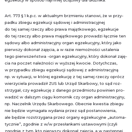
eg­ze­ku­cji w spo­sób naj­mniej uciąż­li­wy dla dłuż­ni­ka.
Art. 773 § 1 k.p.c. w ak­tu­al­nym brzmie­niu sta­no­wi, że w przy­
pad­ku zbie­gu eg­ze­ku­cji są­do­wej i ad­mi­ni­stra­cyj­nej
do tej samej rze­czy albo prawa ma­jąt­ko­we­go, eg­ze­ku­cje
do tej rze­czy albo prawa ma­jąt­ko­we­go pro­wa­dzi łącz­nie ten
są­do­wy albo ad­mi­ni­stra­cyj­ny organ eg­ze­ku­cyj­ny, który jako
pierw­szy do­ko­nał za­ję­cia, a w razie nie­moż­no­ści usta­le­nia
tego pierw­szeń­stwa -or­gan eg­ze­ku­cyj­ny, który do­ko­nał za­ję­
cia na po­czet na­leż­no­ści w wyż­szej kwo­cie. Do­tych­czas,
w przy­pad­ku zbie­gu eg­ze­ku­cji są­do­wej z ad­mi­ni­stra­cyj­ną
np. w sy­tu­acji, w któ­rej eg­ze­ku­cję z tej samej rze­czy oprócz
wie­rzy­cie­la pro­wa­dził ZUS lub Urząd Skar­bo­wy, to sąd roz­
strzy­gał, czy eg­ze­ku­cję z da­ne­go przed­mio­tu po­wi­nien pro­
wa­dzić w dal­szym ciągu ko­mor­nik czy organ ad­mi­ni­stra­cyj­ny,
np. Na­czel­nik Urzę­du Skar­bo­we­go. Obec­nie kwe­stia zbie­gu
nie bę­dzie wy­ma­ga­ła wy­da­nia przez sąd po­sta­no­wie­nia,
ale bę­dzie roz­strzy­ga­na przez or­ga­ny eg­ze­ku­cyj­ne „au­to­ma­
tycz­nie”, zgod­nie z w/w prze­słan­ka­mi usta­wo­wy­mi (czyli
zgod­nie z tym, kto pierw­szy do­ko­nał za­ję­cia, a w na­stęp­nej