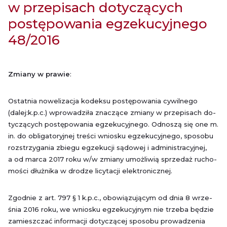
w przepisach dotyczących
postępowania egzekucyjnego
48/2016
Zmia­ny w pra­wie
:
Ostat­nia no­we­li­za­cja ko­dek­su po­stę­po­wa­nia cy­wil­ne­go
(dalej:k.p.c.) wpro­wa­dzi­ła zna­czą­ce zmia­ny w prze­pi­sach do­
ty­czą­cych po­stę­po­wa­nia eg­ze­ku­cyj­ne­go. Od­no­szą się one m.​
in. do ob­li­ga­to­ryj­nej tre­ści wnio­sku eg­ze­ku­cyj­ne­go, spo­so­bu
roz­strzy­ga­nia zbie­gu eg­ze­ku­cji są­do­wej i ad­mi­ni­stra­cyj­nej,
a od marca 2017 roku w/w zmia­ny umoż­li­wią sprze­daż ru­cho­
mo­ści dłuż­ni­ka w dro­dze li­cy­ta­cji elek­tro­nicz­nej.
Zgod­nie z art. 797 § 1 k.p.c., obo­wią­zu­ją­cym od dnia 8 wrze­
śnia 2016 roku, we wnio­sku eg­ze­ku­cyj­nym nie trze­ba bę­dzie
za­miesz­czać in­for­ma­cji do­ty­czą­cej spo­so­bu pro­wa­dze­nia