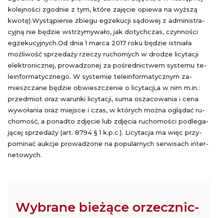
ko­lej­no­ści zgod­nie z tym, które za­ję­cie opie­wa na wyż­szą
kwotę).Wy­stą­pie­nie zbie­gu eg­ze­ku­cji są­do­wej z ad­mi­ni­stra­
cyj­ną nie bę­dzie wstrzy­my­wa­ło, jak do­tych­czas, czyn­no­ści
eg­ze­ku­cyj­nych.Od dnia 1 marca 2017 roku bę­dzie ist­nia­ła
moż­li­wość sprze­da­ży rze­czy ru­cho­mych w dro­dze li­cy­ta­cji
elek­tro­nicz­nej, pro­wa­dzo­nej za po­śred­nic­twem sys­te­mu te­
le­in­for­ma­tycz­ne­go. W sys­te­mie te­le­in­for­ma­tycz­nym za­
miesz­cza­ne bę­dzie ob­wiesz­cze­nie o li­cy­ta­cji,a w nim m.​in.:
przed­miot oraz wa­run­ki li­cy­ta­cji, suma osza­co­wa­nia i cena
wy­wo­ła­nia oraz miej­sce i czas, w któ­rych można oglą­dać ru­
cho­mość, a po­nad­to zdję­cie lub zdję­cia ru­cho­mo­ści pod­le­ga­
ją­cej sprze­da­ży (art. 8794 § 1 k.p.c.). Li­cy­ta­cja ma więc przy­
po­mi­nać au­kcje pro­wa­dzo­ne na po­pu­lar­nych ser­wi­sach in­ter­
ne­to­wych.
Wy­bra­ne bie­żą­ce orzecz­nic­